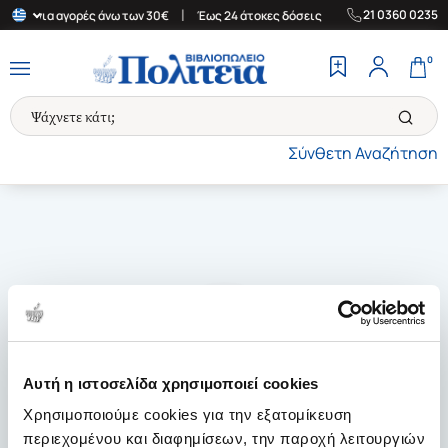
|
|
21 0360 0235
λάδα για αγορές άνω των 30€
Έως 24 άτοκες δόσεις
Δωρεάν Μετ
0
Σύνθετη Αναζήτηση
Αυτή η ιστοσελίδα χρησιμοποιεί cookies
Χρησιμοποιούμε cookies για την εξατομίκευση
περιεχομένου και διαφημίσεων, την παροχή λειτουργιών