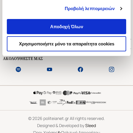
Προβολή λεπτομερειών
Ασκληπιού 1-3, Αθήνα 106 79
Δευτέρα - Παρασκευή 09:00-21:00
Αποδοχή Όλων
Σάββατο 09:00-18:00
Χρήσιμοι Σύνδεσμοι
Χρησιμοποιήστε μόνο τα απαραίτητα cookies
Εξυπηρέτηση Πελατών
ΑΚΟΛΟΥΘΗΣΤΕ ΜΑΣ
©
2026
politeianet.gr All rights reserved.
Designed & Developed by
Sleed
&
Όροι Χρήσης
Πολιτική Απορρήτου