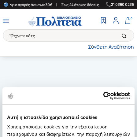
|
|
21 0360 0235
λάδα για αγορές άνω των 30€
Έως 24 άτοκες δόσεις
Δωρεάν Μετ
0
Σύνθετη Αναζήτηση
Αυτή η ιστοσελίδα χρησιμοποιεί cookies
Χρησιμοποιούμε cookies για την εξατομίκευση
περιεχομένου και διαφημίσεων, την παροχή λειτουργιών