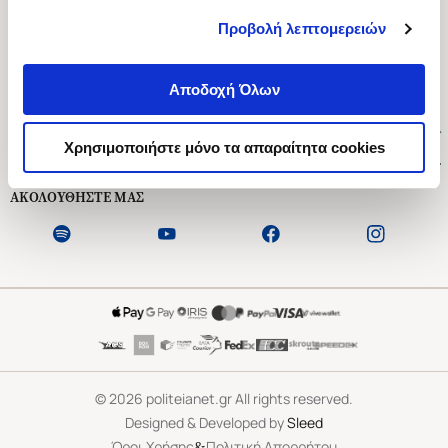
Προβολή λεπτομερειών
Ασκληπιού 1-3, Αθήνα 106 79
Δευτέρα - Παρασκευή 09:00-21:00
Αποδοχή Όλων
Σάββατο 09:00-18:00
Χρήσιμοι Σύνδεσμοι
Χρησιμοποιήστε μόνο τα απαραίτητα cookies
Εξυπηρέτηση Πελατών
ΑΚΟΛΟΥΘΗΣΤΕ ΜΑΣ
©
2026
politeianet.gr All rights reserved.
Designed & Developed by
Sleed
&
Όροι Χρήσης
Πολιτική Απορρήτου