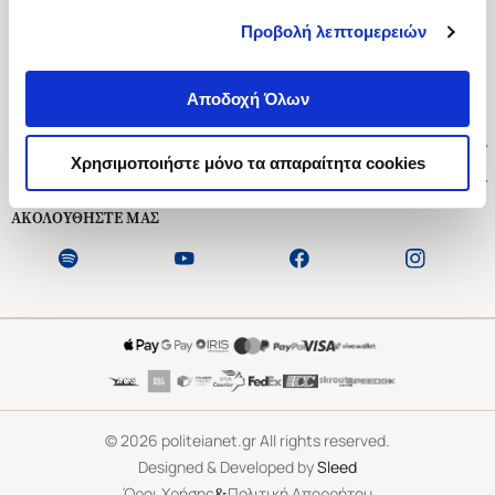
Προβολή λεπτομερειών
Ασκληπιού 1-3, Αθήνα 106 79
Δευτέρα - Παρασκευή 09:00-21:00
Αποδοχή Όλων
Σάββατο 09:00-18:00
Χρήσιμοι Σύνδεσμοι
Χρησιμοποιήστε μόνο τα απαραίτητα cookies
Εξυπηρέτηση Πελατών
ΑΚΟΛΟΥΘΗΣΤΕ ΜΑΣ
©
2026
politeianet.gr All rights reserved.
Designed & Developed by
Sleed
&
Όροι Χρήσης
Πολιτική Απορρήτου