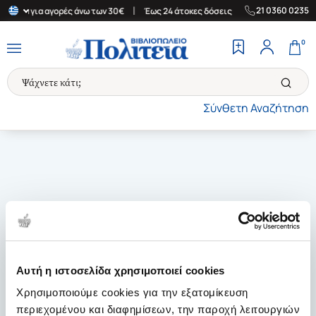
|
|
21 0360 0235
λλάδα για αγορές άνω των 30€
Έως 24 άτοκες δόσεις
Δωρεάν Με
0
Σύνθετη Αναζήτηση
Αυτή η ιστοσελίδα χρησιμοποιεί cookies
Χρησιμοποιούμε cookies για την εξατομίκευση
περιεχομένου και διαφημίσεων, την παροχή λειτουργιών