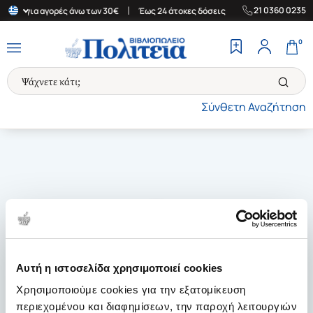
|
|
21 0360 0235
λάδα για αγορές άνω των 30€
Έως 24 άτοκες δόσεις
Δωρεάν Μετ
0
Σύνθετη Αναζήτηση
Αυτή η ιστοσελίδα χρησιμοποιεί cookies
Χρησιμοποιούμε cookies για την εξατομίκευση
περιεχομένου και διαφημίσεων, την παροχή λειτουργιών