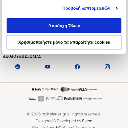
Προβολή λεπτομερειών
Ασκληπιού 1-3, Αθήνα 106 79
Δευτέρα - Παρασκευή 09:00-21:00
Αποδοχή Όλων
Σάββατο 09:00-18:00
Χρήσιμοι Σύνδεσμοι
Χρησιμοποιήστε μόνο τα απαραίτητα cookies
Εξυπηρέτηση Πελατών
ΑΚΟΛΟΥΘΗΣΤΕ ΜΑΣ
©
2026
politeianet.gr All rights reserved.
Designed & Developed by
Sleed
&
Όροι Χρήσης
Πολιτική Απορρήτου