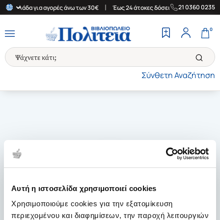
|
|
21 0360 0235
ην Ελλάδα για αγορές άνω των 30€
Έως 24 άτοκες δόσεις
Δωρεά
0
Σύνθετη Αναζήτηση
Αυτή η ιστοσελίδα χρησιμοποιεί cookies
Χρησιμοποιούμε cookies για την εξατομίκευση
περιεχομένου και διαφημίσεων, την παροχή λειτουργιών