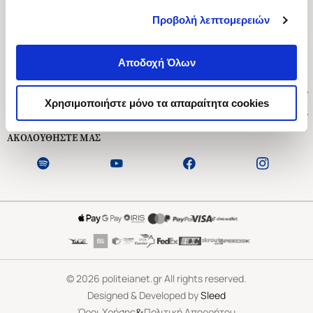
Προβολή λεπτομερειών
Ασκληπιού 1-3, Αθήνα 106 79
Δευτέρα - Παρασκευή 09:00-21:00
Αποδοχή Όλων
Σάββατο 09:00-18:00
Χρήσιμοι Σύνδεσμοι
Χρησιμοποιήστε μόνο τα απαραίτητα cookies
Εξυπηρέτηση Πελατών
ΑΚΟΛΟΥΘΗΣΤΕ ΜΑΣ
©
2026
politeianet.gr All rights reserved.
Designed & Developed by
Sleed
&
Όροι Χρήσης
Πολιτική Απορρήτου