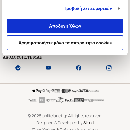
Προβολή λεπτομερειών
Ασκληπιού 1-3, Αθήνα 106 79
Δευτέρα - Παρασκευή 09:00-21:00
Αποδοχή Όλων
Σάββατο 09:00-18:00
Χρήσιμοι Σύνδεσμοι
Χρησιμοποιήστε μόνο τα απαραίτητα cookies
Εξυπηρέτηση Πελατών
ΑΚΟΛΟΥΘΗΣΤΕ ΜΑΣ
©
2026
politeianet.gr All rights reserved.
Designed & Developed by
Sleed
&
Όροι Χρήσης
Πολιτική Απορρήτου