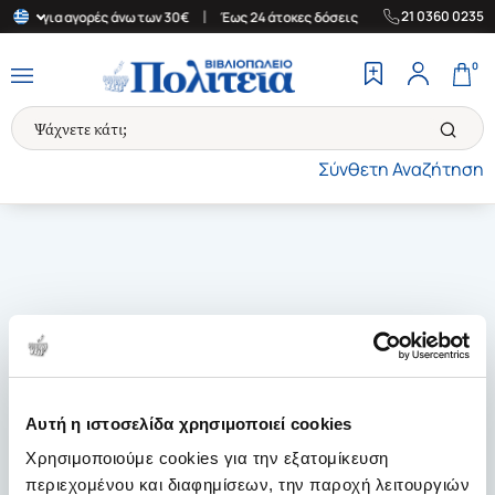
|
|
21 0360 0235
λάδα για αγορές άνω των 30€
Έως 24 άτοκες δόσεις
Δωρεάν Μετ
0
Σύνθετη Αναζήτηση
Αυτή η ιστοσελίδα χρησιμοποιεί cookies
Χρησιμοποιούμε cookies για την εξατομίκευση
περιεχομένου και διαφημίσεων, την παροχή λειτουργιών