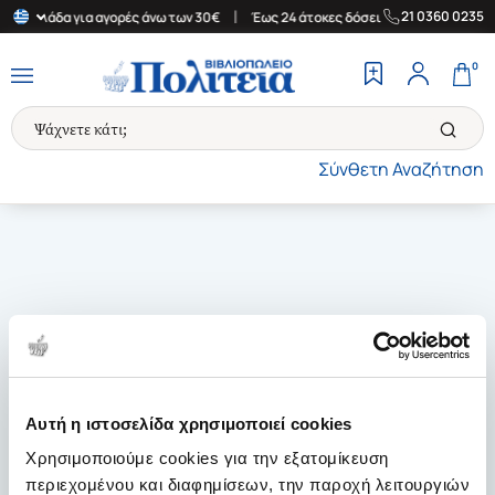
|
|
21 0360 0235
ην Ελλάδα για αγορές άνω των 30€
Έως 24 άτοκες δόσεις
Δωρεά
0
Σύνθετη Αναζήτηση
Αυτή η ιστοσελίδα χρησιμοποιεί cookies
Χρησιμοποιούμε cookies για την εξατομίκευση
περιεχομένου και διαφημίσεων, την παροχή λειτουργιών