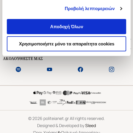
Προβολή λεπτομερειών
Ασκληπιού 1-3, Αθήνα 106 79
Δευτέρα - Παρασκευή 09:00-21:00
Αποδοχή Όλων
Σάββατο 09:00-18:00
Χρήσιμοι Σύνδεσμοι
Χρησιμοποιήστε μόνο τα απαραίτητα cookies
Εξυπηρέτηση Πελατών
ΑΚΟΛΟΥΘΗΣΤΕ ΜΑΣ
©
2026
politeianet.gr All rights reserved.
Designed & Developed by
Sleed
&
Όροι Χρήσης
Πολιτική Απορρήτου