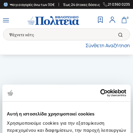
|
|
21 0360 0235
Ελλάδα για αγορές άνω των 30€
Έως 24 άτοκες δόσεις
Δωρεάν Μ
0
Σύνθετη Αναζήτηση
Αυτή η ιστοσελίδα χρησιμοποιεί cookies
Χρησιμοποιούμε cookies για την εξατομίκευση
περιεχομένου και διαφημίσεων, την παροχή λειτουργιών