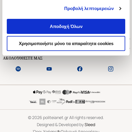
Προβολή λεπτομερειών
Ασκληπιού 1-3, Αθήνα 106 79
Δευτέρα - Παρασκευή 09:00-21:00
Αποδοχή Όλων
Σάββατο 09:00-18:00
Χρήσιμοι Σύνδεσμοι
Χρησιμοποιήστε μόνο τα απαραίτητα cookies
Εξυπηρέτηση Πελατών
ΑΚΟΛΟΥΘΗΣΤΕ ΜΑΣ
©
2026
politeianet.gr All rights reserved.
Designed & Developed by
Sleed
&
Όροι Χρήσης
Πολιτική Απορρήτου