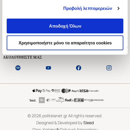
Προβολή λεπτομερειών
Ασκληπιού 1-3, Αθήνα 106 79
Δευτέρα - Παρασκευή 09:00-21:00
Αποδοχή Όλων
Σάββατο 09:00-18:00
Χρήσιμοι Σύνδεσμοι
Χρησιμοποιήστε μόνο τα απαραίτητα cookies
Εξυπηρέτηση Πελατών
ΑΚΟΛΟΥΘΗΣΤΕ ΜΑΣ
©
2026
politeianet.gr All rights reserved.
Designed & Developed by
Sleed
&
Όροι Χρήσης
Πολιτική Απορρήτου