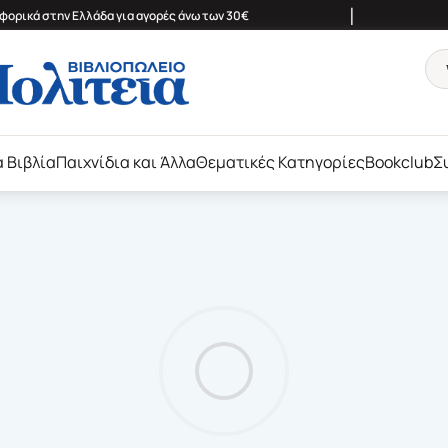
|
ορικά στην Ελλάδα για αγορές άνω των 30€
ά Βιβλία
Παιχνίδια και Άλλα
Θεματικές Κατηγορίες
Bookclub
Σ