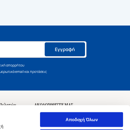
Εγγραφή
τική απορρήτου
ερωτικά email και προτάσεις
 Πελατών
ΑΚΟΛΟΥΘΗΣΤΕ ΜΑΣ
σεις
Αποδοχή Όλων
χή