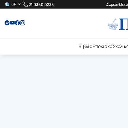
21 0360 0235
Δωρεάν Μεταφ
Βιβλία
Εποχιακά
Σχολικ