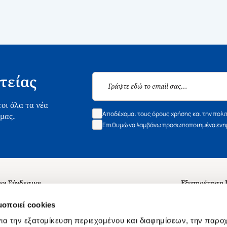
τείας
οι όλα τα νέα
Αποδέχομαι τους όρους χρήσης και την πολι
 μας.
Επιθυμώ να λαμβάνω προσωποποιημένα ενημ
οι Σύνδεσμοι
Εξυπηρέτηση
ά με εμάς
Συχνές ερωτή
μοποιεί cookies
 Εργασίας
Επικοινωνία
ια την εξατομίκευση περιεχομένου και διαφημίσεων, την παρο