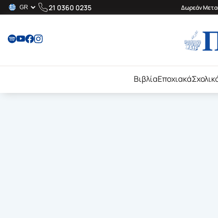
21 0360 0235
Δωρεάν Μεταφ
Βιβλία
Εποχιακά
Σχολικ