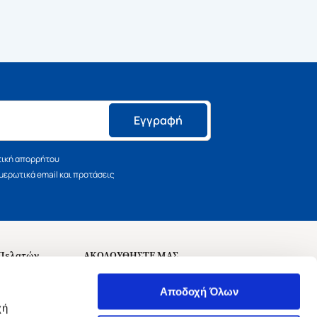
Εγγραφή
τική απορρήτου
ερωτικά email και προτάσεις
 Πελατών
ΑΚΟΛΟΥΘΗΣΤΕ ΜΑΣ
σεις
Αποδοχή Όλων
χή