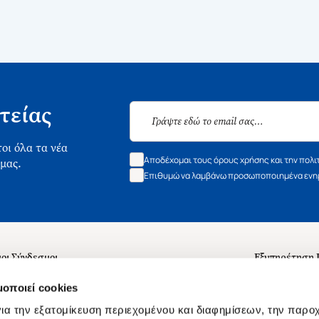
τείας
οι όλα τα νέα
Αποδέχομαι τους όρους χρήσης και την πολι
 μας.
Επιθυμώ να λαμβάνω προσωποποιημένα ενημ
οι Σύνδεσμοι
Εξυπηρέτηση
ά με εμάς
Συχνές ερωτή
μοποιεί cookies
 Εργασίας
Επικοινωνία
ια την εξατομίκευση περιεχομένου και διαφημίσεων, την παρο