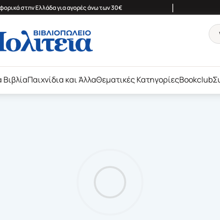
|
ορικά στην Ελλάδα για αγορές άνω των 30€
ά Βιβλία
Παιχνίδια και Άλλα
Θεματικές Κατηγορίες
Bookclub
Σ