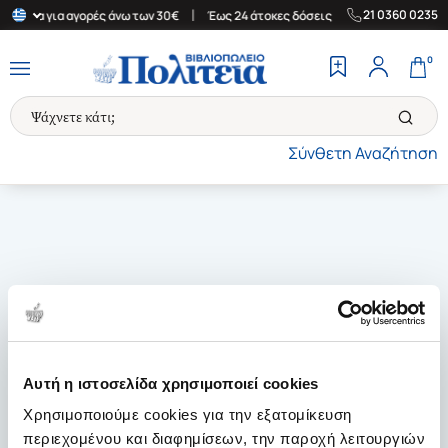
|
|
21 0360 0235
Ελλάδα για αγορές άνω των 30€
Έως 24 άτοκες δόσεις
Δωρεάν Μ
0
Σύνθετη Αναζήτηση
Αυτή η ιστοσελίδα χρησιμοποιεί cookies
Χρησιμοποιούμε cookies για την εξατομίκευση
περιεχομένου και διαφημίσεων, την παροχή λειτουργιών