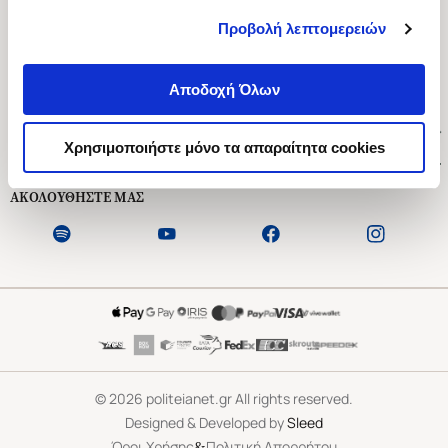
Προβολή λεπτομερειών
Ασκληπιού 1-3, Αθήνα 106 79
Δευτέρα - Παρασκευή 09:00-21:00
Αποδοχή Όλων
Σάββατο 09:00-18:00
Χρήσιμοι Σύνδεσμοι
Χρησιμοποιήστε μόνο τα απαραίτητα cookies
Εξυπηρέτηση Πελατών
ΑΚΟΛΟΥΘΗΣΤΕ ΜΑΣ
©
2026
politeianet.gr All rights reserved.
Designed & Developed by
Sleed
&
Όροι Χρήσης
Πολιτική Απορρήτου