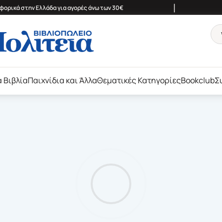
|
ορικά στην Ελλάδα για αγορές άνω των 30€
ά Βιβλία
Παιχνίδια και Άλλα
Θεματικές Κατηγορίες
Bookclub
Σ