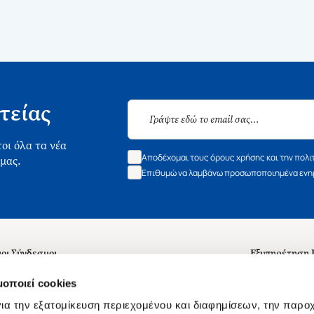
τείας
οι όλα τα νέα
Αποδέχομαι τους όρους χρήσης και την πολι
 μας.
Επιθυμώ να λαμβάνω προσωποποιημένα ενημ
οι Σύνδεσμοι
Εξυπηρέτηση
ά με εμάς
Συχνές ερωτή
μοποιεί cookies
 Εργασίας
Επικοινωνία
ια την εξατομίκευση περιεχομένου και διαφημίσεων, την παρο