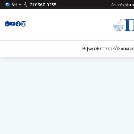
21 0360 0235
Δωρεάν Μεταφ
Βιβλία
Εποχιακά
Σχολικ