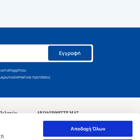
Εγγραφή
τική απορρήτου
ερωτικά email και προτάσεις
 Πελατών
ΑΚΟΛΟΥΘΗΣΤΕ ΜΑΣ
σεις
Αποδοχή Όλων
χή