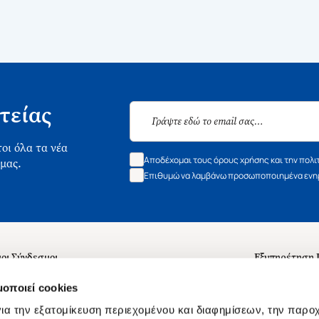
τείας
οι όλα τα νέα
Αποδέχομαι τους όρους χρήσης και την πολι
 μας.
Επιθυμώ να λαμβάνω προσωποποιημένα ενημ
οι Σύνδεσμοι
Εξυπηρέτηση
ά με εμάς
Συχνές ερωτή
μοποιεί cookies
 Εργασίας
Επικοινωνία
ια την εξατομίκευση περιεχομένου και διαφημίσεων, την παρο