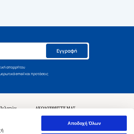
Εγγραφή
τική απορρήτου
ερωτικά email και προτάσεις
 Πελατών
ΑΚΟΛΟΥΘΗΣΤΕ ΜΑΣ
σεις
Αποδοχή Όλων
χή