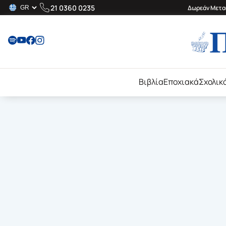
21 0360 0235
Δωρεάν Μεταφ
Βιβλία
Εποχιακά
Σχολικ