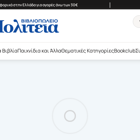
|
ορικά στην Ελλάδα για αγορές άνω των 30€
ά Βιβλία
Παιχνίδια και Άλλα
Θεματικές Κατηγορίες
Bookclub
Σ