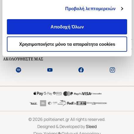
Προβολή λεπτομερειών
Ασκληπιού 1-3, Αθήνα 106 79
Δευτέρα - Παρασκευή 09:00-21:00
Αποδοχή Όλων
Σάββατο 09:00-18:00
Χρήσιμοι Σύνδεσμοι
Χρησιμοποιήστε μόνο τα απαραίτητα cookies
Εξυπηρέτηση Πελατών
ΑΚΟΛΟΥΘΗΣΤΕ ΜΑΣ
©
2026
politeianet.gr All rights reserved.
Designed & Developed by
Sleed
&
Όροι Χρήσης
Πολιτική Απορρήτου