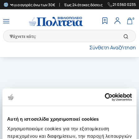
|
|
21 0360 0235
λλάδα για αγορές άνω των 30€
Έως 24 άτοκες δόσεις
Δωρεάν Με
0
Σύνθετη Αναζήτηση
Αυτή η ιστοσελίδα χρησιμοποιεί cookies
Χρησιμοποιούμε cookies για την εξατομίκευση
περιεχομένου και διαφημίσεων, την παροχή λειτουργιών