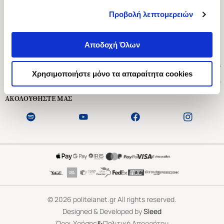
Προβολή λεπτομερειών
Ασκληπιού 1-3, Αθήνα 106 79
Δευτέρα - Παρασκευή 09:00-21:00
Αποδοχή Όλων
Σάββατο 09:00-18:00
Χρήσιμοι Σύνδεσμοι
Χρησιμοποιήστε μόνο τα απαραίτητα cookies
Εξυπηρέτηση Πελατών
ΑΚΟΛΟΥΘΗΣΤΕ ΜΑΣ
©
2026
politeianet.gr All rights reserved.
Designed & Developed by
Sleed
&
Όροι Χρήσης
Πολιτική Απορρήτου