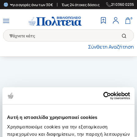
|
|
21 0360 0235
λλάδα για αγορές άνω των 30€
Έως 24 άτοκες δόσεις
Δωρεάν Με
0
Σύνθετη Αναζήτηση
Αυτή η ιστοσελίδα χρησιμοποιεί cookies
Χρησιμοποιούμε cookies για την εξατομίκευση
περιεχομένου και διαφημίσεων, την παροχή λειτουργιών