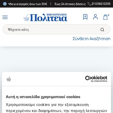
|
|
21 0360 0235
 Ελλάδα για αγορές άνω των 30€
Έως 24 άτοκες δόσεις
Δωρεάν 
0
Σύνθετη Αναζήτηση
Αυτή η ιστοσελίδα χρησιμοποιεί cookies
Χρησιμοποιούμε cookies για την εξατομίκευση
περιεχομένου και διαφημίσεων, την παροχή λειτουργιών