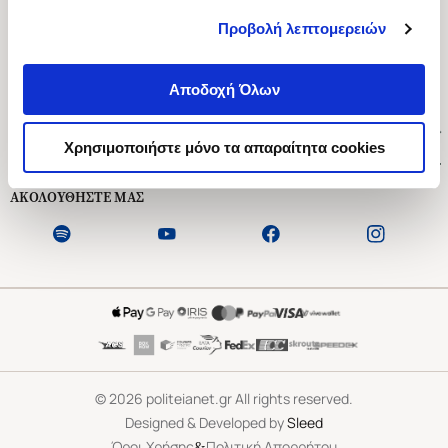
Προβολή λεπτομερειών
Ασκληπιού 1-3, Αθήνα 106 79
Δευτέρα - Παρασκευή 09:00-21:00
Αποδοχή Όλων
Σάββατο 09:00-18:00
Χρήσιμοι Σύνδεσμοι
Χρησιμοποιήστε μόνο τα απαραίτητα cookies
Εξυπηρέτηση Πελατών
ΑΚΟΛΟΥΘΗΣΤΕ ΜΑΣ
©
2026
politeianet.gr All rights reserved.
Designed & Developed by
Sleed
&
Όροι Χρήσης
Πολιτική Απορρήτου