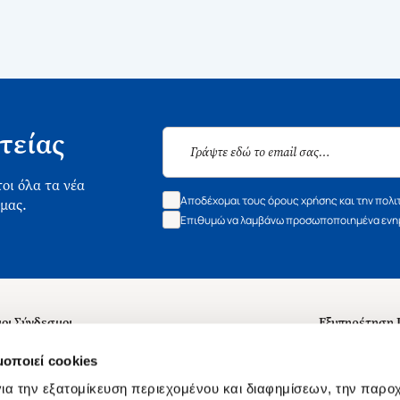
τείας
οι όλα τα νέα
Αποδέχομαι τους όρους χρήσης και την πολι
 μας.
Επιθυμώ να λαμβάνω προσωποποιημένα ενημ
οι Σύνδεσμοι
Εξυπηρέτηση
ά με εμάς
Συχνές ερωτή
μοποιεί cookies
 Εργασίας
Επικοινωνία
ια την εξατομίκευση περιεχομένου και διαφημίσεων, την παρο