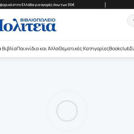
|
ορικά στην Ελλάδα για αγορές άνω των 30€
ά Βιβλία
Παιχνίδια και Άλλα
Θεματικές Κατηγορίες
Bookclub
Σ