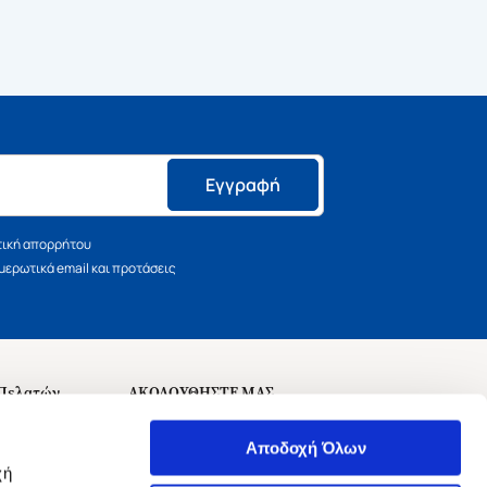
Εγγραφή
τική απορρήτου
ερωτικά email και προτάσεις
 Πελατών
ΑΚΟΛΟΥΘΗΣΤΕ ΜΑΣ
σεις
Αποδοχή Όλων
χή