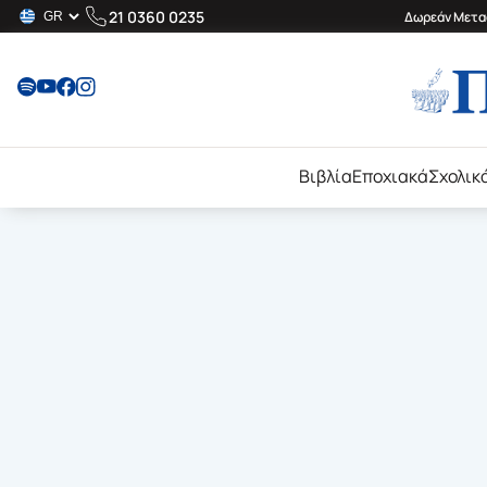
21 0360 0235
Δωρεάν Μεταφ
Βιβλία
Εποχιακά
Σχολικ