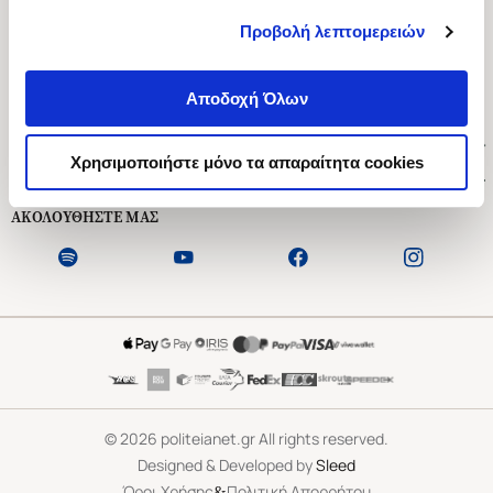
Προβολή λεπτομερειών
Ασκληπιού 1-3, Αθήνα 106 79
Δευτέρα - Παρασκευή 09:00-21:00
Αποδοχή Όλων
Σάββατο 09:00-18:00
Χρήσιμοι Σύνδεσμοι
Χρησιμοποιήστε μόνο τα απαραίτητα cookies
Εξυπηρέτηση Πελατών
ΑΚΟΛΟΥΘΗΣΤΕ ΜΑΣ
©
2026
politeianet.gr All rights reserved.
Designed & Developed by
Sleed
&
Όροι Χρήσης
Πολιτική Απορρήτου