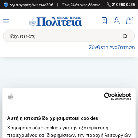
|
|
21 0360 0235
λλάδα για αγορές άνω των 30€
Έως 24 άτοκες δόσεις
Δωρεάν Με
0
Σύνθετη Αναζήτηση
Αυτή η ιστοσελίδα χρησιμοποιεί cookies
Χρησιμοποιούμε cookies για την εξατομίκευση
περιεχομένου και διαφημίσεων, την παροχή λειτουργιών