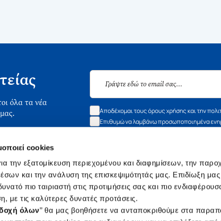
τείας
οι όλα τα νέα
Αποδέχομαι τους όρους χρήσης και την πολι
 μας.
Επιθυμώ να λαμβάνω προσωποποιημένα ενημ
μοποιεί cookies
ια την εξατομίκευση περιεχομένου και διαφημίσεων, την παρο
έσων και την ανάλυση της επισκεψιμότητάς μας. Επιδίωξη μας 
οι Σύνδεσμοι
Εξυπηρέτηση
υνατό πιο ταιριαστή στις προτιμήσεις σας και πιο ενδιαφέρουσα
ά με εμάς
Συχνές ερωτή
η, με τις καλύτερες δυνατές προτάσεις.
 Εργασίας
Επικοινωνία
δοχή όλων
’’ θα μας βοηθήσετε να ανταποκριθούμε στα παρα