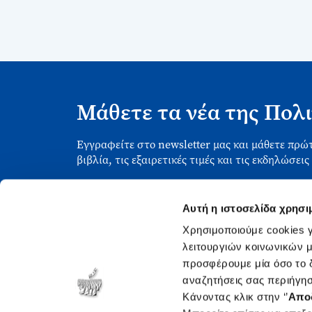
Μάθετε τα νέα της Πολι
Εγγραφείτε στο newsletter μας και μάθετε πρώτ
βιβλία, τις εξαιρετικές τιμές και τις εκδηλώσεις
Αυτή η ιστοσελίδα χρησι
Χρησιμοποιούμε cookies γ
λειτουργιών κοινωνικών μ
Χρήσιμ
προσφέρουμε μία όσο το δ
Σχετικ
Ασκληπιού 1-3, Αθήνα 106 79
αναζητήσεις σας περιήγησ
Δευτέρα - Παρασκευή 09:00-21:00
Θέσεις
Κάνοντας κλικ στην ‘’
Απο
Σάββατο 09:00-18:00