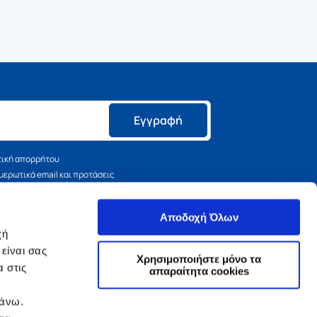
Εγγραφή
τική απορρήτου
ερωτικά email και προτάσεις
Αποδοχή Όλων
χή
είναι σας
 Πελατών
ΑΚΟΛΟΥΘΗΣΤΕ ΜΑΣ
Χρησιμοποιήστε μόνο τα
 στις
απαραίτητα cookies
σεις
πάνω.