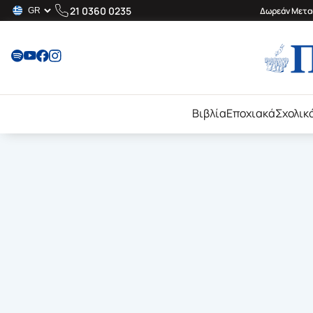
21 0360 0235
Δωρεάν Μεταφ
Βιβλία
Εποχιακά
Σχολικ