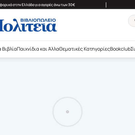
|
ορικά στην Ελλάδα για αγορές άνω των 30€
ά Βιβλία
Παιχνίδια και Άλλα
Θεματικές Κατηγορίες
Bookclub
Σ