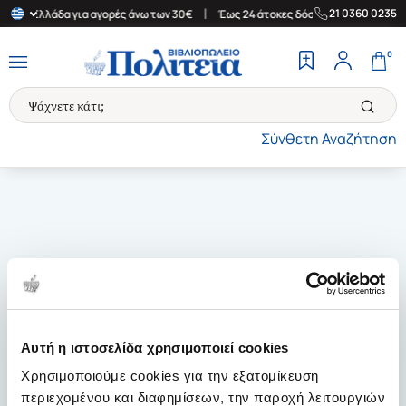
|
|
21 0360 0235
στην Ελλάδα για αγορές άνω των 30€
Έως 24 άτοκες δόσεις
Δωρ
0
Σύνθετη Αναζήτηση
Αυτή η ιστοσελίδα χρησιμοποιεί cookies
Χρησιμοποιούμε cookies για την εξατομίκευση
περιεχομένου και διαφημίσεων, την παροχή λειτουργιών