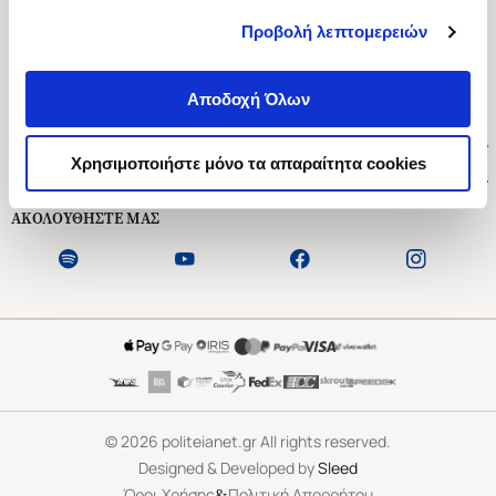
Προβολή λεπτομερειών
Ασκληπιού 1-3, Αθήνα 106 79
Δευτέρα - Παρασκευή 09:00-21:00
Αποδοχή Όλων
Σάββατο 09:00-18:00
Χρήσιμοι Σύνδεσμοι
Χρησιμοποιήστε μόνο τα απαραίτητα cookies
Εξυπηρέτηση Πελατών
ΑΚΟΛΟΥΘΗΣΤΕ ΜΑΣ
©
2026
politeianet.gr All rights reserved.
Designed & Developed by
Sleed
&
Όροι Χρήσης
Πολιτική Απορρήτου