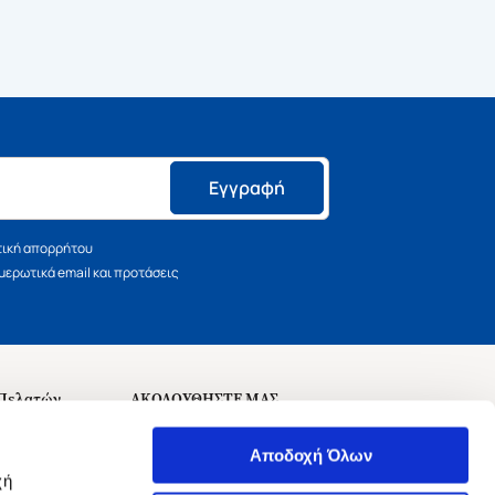
Εγγραφή
τική απορρήτου
ερωτικά email και προτάσεις
 Πελατών
ΑΚΟΛΟΥΘΗΣΤΕ ΜΑΣ
σεις
Αποδοχή Όλων
χή