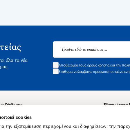
τείας
οι όλα τα νέα
Αποδέχομαι τους όρους χρήσης και την πολι
 μας.
Επιθυμώ να λαμβάνω προσωποποιημένα ενημ
οι Σύνδεσμοι
Εξυπηρέτηση
ά με εμάς
Συχνές ερωτή
μοποιεί cookies
 Εργασίας
Επικοινωνία
ια την εξατομίκευση περιεχομένου και διαφημίσεων, την παρο