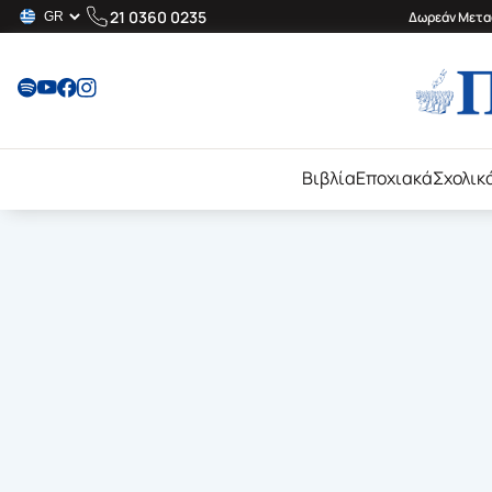
21 0360 0235
Δωρεάν Μεταφ
Βιβλία
Εποχιακά
Σχολικ