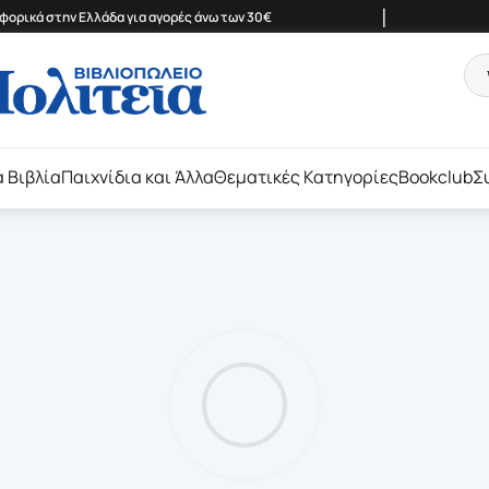
|
ορικά στην Ελλάδα για αγορές άνω των 30€
ά Βιβλία
Παιχνίδια και Άλλα
Θεματικές Κατηγορίες
Bookclub
Σ