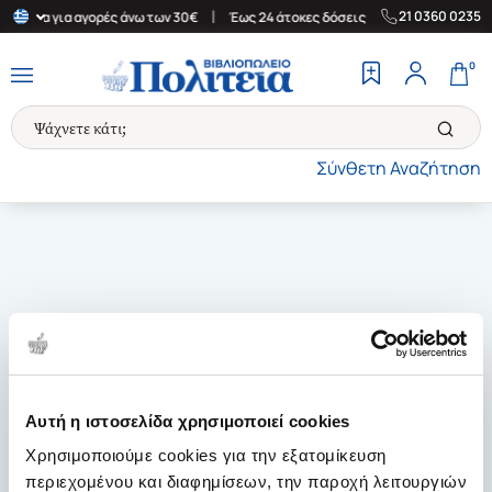
|
|
21 0360 0235
Ελλάδα για αγορές άνω των 30€
Έως 24 άτοκες δόσεις
Δωρεάν Μ
0
Σύνθετη Αναζήτηση
Αυτή η ιστοσελίδα χρησιμοποιεί cookies
Χρησιμοποιούμε cookies για την εξατομίκευση
περιεχομένου και διαφημίσεων, την παροχή λειτουργιών