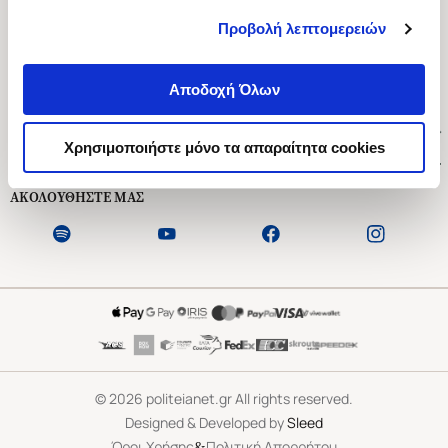
Προβολή λεπτομερειών
Ασκληπιού 1-3, Αθήνα 106 79
Δευτέρα - Παρασκευή 09:00-21:00
Αποδοχή Όλων
Σάββατο 09:00-18:00
Χρήσιμοι Σύνδεσμοι
Χρησιμοποιήστε μόνο τα απαραίτητα cookies
Εξυπηρέτηση Πελατών
ΑΚΟΛΟΥΘΗΣΤΕ ΜΑΣ
©
2026
politeianet.gr All rights reserved.
Designed & Developed by
Sleed
&
Όροι Χρήσης
Πολιτική Απορρήτου