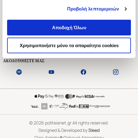
Προβολή λεπτομερειών
Ασκληπιού 1-3, Αθήνα 106 79
Δευτέρα - Παρασκευή 09:00-21:00
Αποδοχή Όλων
Σάββατο 09:00-18:00
Χρήσιμοι Σύνδεσμοι
Χρησιμοποιήστε μόνο τα απαραίτητα cookies
Εξυπηρέτηση Πελατών
ΑΚΟΛΟΥΘΗΣΤΕ ΜΑΣ
©
2026
politeianet.gr All rights reserved.
Designed & Developed by
Sleed
&
Όροι Χρήσης
Πολιτική Απορρήτου