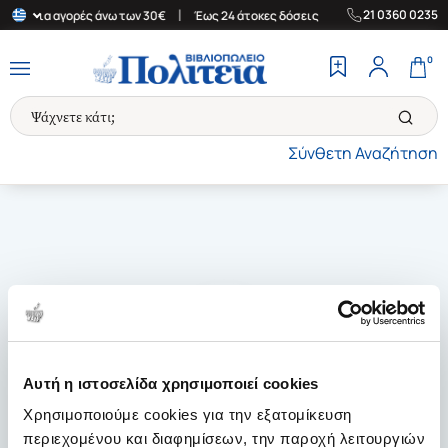
|
|
21 0360 0235
άδα για αγορές άνω των 30€
Έως 24 άτοκες δόσεις
Δωρεάν Μετα
0
Σύνθετη Αναζήτηση
Αυτή η ιστοσελίδα χρησιμοποιεί cookies
Χρησιμοποιούμε cookies για την εξατομίκευση
περιεχομένου και διαφημίσεων, την παροχή λειτουργιών