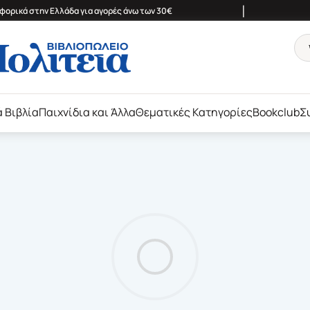
|
ορικά στην Ελλάδα για αγορές άνω των 30€
ά Βιβλία
Παιχνίδια και Άλλα
Θεματικές Κατηγορίες
Bookclub
Σ