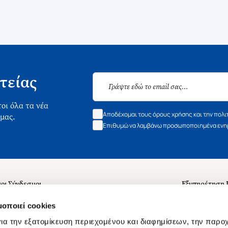
τείας
οι όλα τα νέα
Αποδέχομαι τους όρους χρήσης και την πολι
 μας.
Επιθυμώ να λαμβάνω προσωποποιημένα ενημ
οι Σύνδεσμοι
Εξυπηρέτηση
ά με εμάς
Συχνές ερωτή
μοποιεί cookies
 Εργασίας
Επικοινωνία
ια την εξατομίκευση περιεχομένου και διαφημίσεων, την παρο