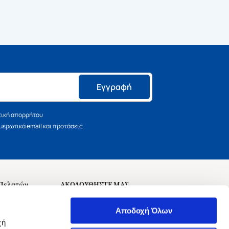
Εγγραφή
τική απορρήτου
ερωτικά email και προτάσεις
 Πελατών
ΑΚΟΛΟΥΘΗΣΤΕ ΜΑΣ
σεις
Αποδοχή Όλων
χή