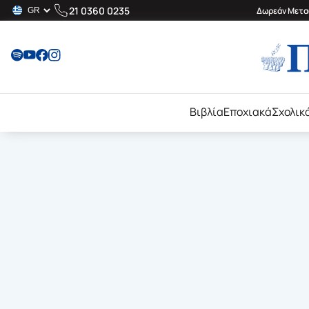
21 0360 0235
Δωρεάν Μεταφ
Βιβλία
Εποχιακά
Σχολικ