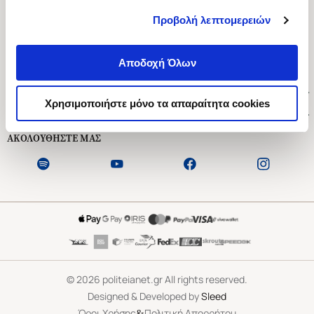
Προβολή λεπτομερειών
Ασκληπιού 1-3, Αθήνα 106 79
Δευτέρα - Παρασκευή 09:00-21:00
Αποδοχή Όλων
Σάββατο 09:00-18:00
Χρήσιμοι Σύνδεσμοι
Χρησιμοποιήστε μόνο τα απαραίτητα cookies
Εξυπηρέτηση Πελατών
ΑΚΟΛΟΥΘΗΣΤΕ ΜΑΣ
©
2026
politeianet.gr All rights reserved.
Designed & Developed by
Sleed
&
Όροι Χρήσης
Πολιτική Απορρήτου