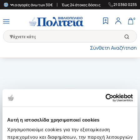
|
|
21 0360 0235
λάδα για αγορές άνω των 30€
Έως 24 άτοκες δόσεις
Δωρεάν Μετ
0
Σύνθετη Αναζήτηση
Αυτή η ιστοσελίδα χρησιμοποιεί cookies
Χρησιμοποιούμε cookies για την εξατομίκευση
περιεχομένου και διαφημίσεων, την παροχή λειτουργιών