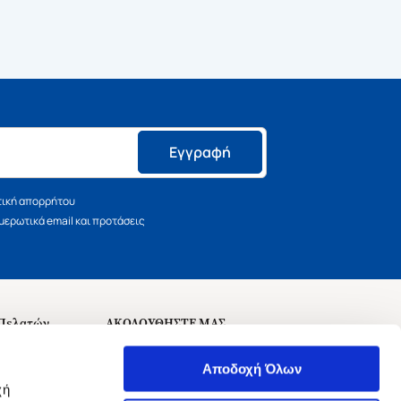
Εγγραφή
τική απορρήτου
ερωτικά email και προτάσεις
 Πελατών
ΑΚΟΛΟΥΘΗΣΤΕ ΜΑΣ
σεις
Αποδοχή Όλων
χή