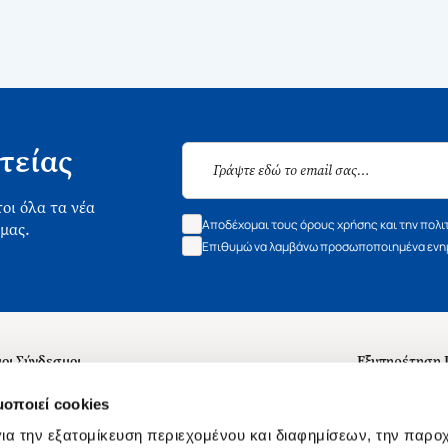
τείας
οι όλα τα νέα
Αποδέχομαι τους όρους χρήσης και την πολι
 μας.
Επιθυμώ να λαμβάνω προσωποποιημένα ενημ
οι Σύνδεσμοι
Εξυπηρέτηση
ά με εμάς
Συχνές ερωτή
μοποιεί cookies
 Εργασίας
Επικοινωνία
ια την εξατομίκευση περιεχομένου και διαφημίσεων, την παρο