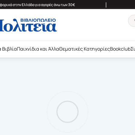
|
ορικά στην Ελλάδα για αγορές άνω των 30€
ά Βιβλία
Παιχνίδια και Άλλα
Θεματικές Κατηγορίες
Bookclub
Σ