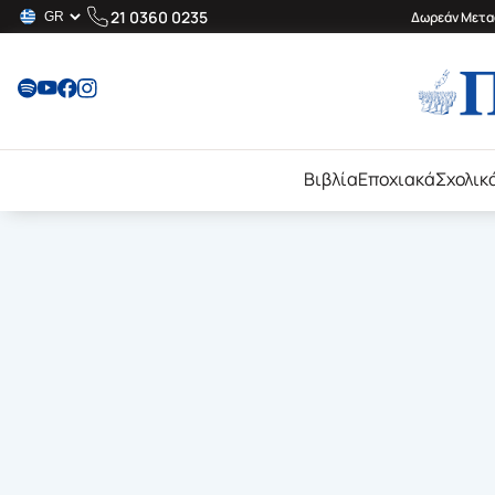
21 0360 0235
Δωρεάν Μεταφ
Βιβλία
Εποχιακά
Σχολικ