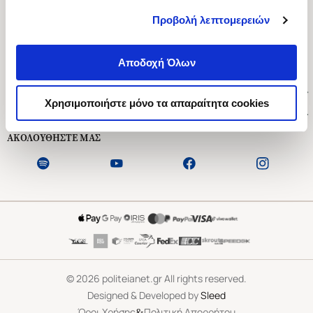
Προβολή λεπτομερειών
Ασκληπιού 1-3, Αθήνα 106 79
Δευτέρα - Παρασκευή 09:00-21:00
Αποδοχή Όλων
Σάββατο 09:00-18:00
Χρήσιμοι Σύνδεσμοι
Χρησιμοποιήστε μόνο τα απαραίτητα cookies
Εξυπηρέτηση Πελατών
ΑΚΟΛΟΥΘΗΣΤΕ ΜΑΣ
©
2026
politeianet.gr All rights reserved.
Designed & Developed by
Sleed
&
Όροι Χρήσης
Πολιτική Απορρήτου