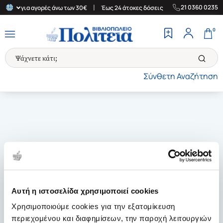
|
|
21 0360 0235
λλάδα για αγορές άνω των 30€
Έως 24 άτοκες δόσεις
Δωρεάν Με
0
Σύνθετη Αναζήτηση
Αυτή η ιστοσελίδα χρησιμοποιεί cookies
Χρησιμοποιούμε cookies για την εξατομίκευση
περιεχομένου και διαφημίσεων, την παροχή λειτουργιών