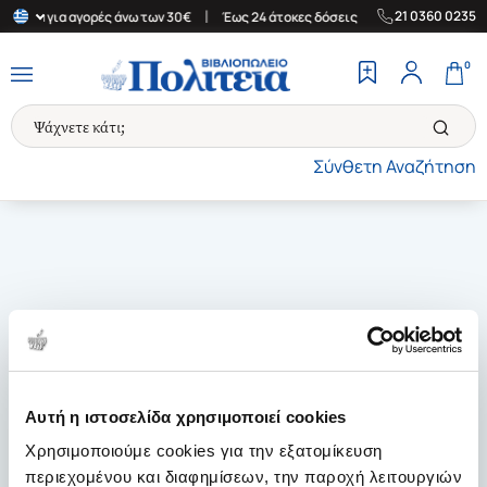
|
|
21 0360 0235
λλάδα για αγορές άνω των 30€
Έως 24 άτοκες δόσεις
Δωρεάν Με
0
Σύνθετη Αναζήτηση
Αυτή η ιστοσελίδα χρησιμοποιεί cookies
Χρησιμοποιούμε cookies για την εξατομίκευση
περιεχομένου και διαφημίσεων, την παροχή λειτουργιών