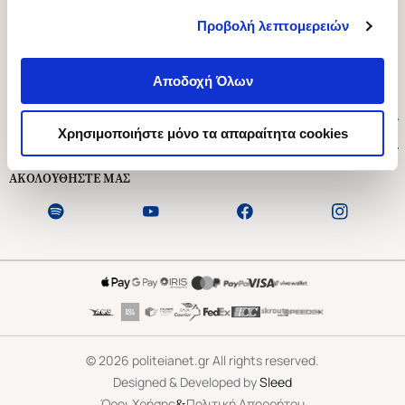
Προβολή λεπτομερειών
Ασκληπιού 1-3, Αθήνα 106 79
Δευτέρα - Παρασκευή 09:00-21:00
Αποδοχή Όλων
Σάββατο 09:00-18:00
Χρήσιμοι Σύνδεσμοι
Χρησιμοποιήστε μόνο τα απαραίτητα cookies
Εξυπηρέτηση Πελατών
ΑΚΟΛΟΥΘΗΣΤΕ ΜΑΣ
©
2026
politeianet.gr All rights reserved.
Designed & Developed by
Sleed
&
Όροι Χρήσης
Πολιτική Απορρήτου