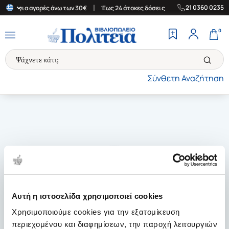
|
|
21 0360 0235
λάδα για αγορές άνω των 30€
Έως 24 άτοκες δόσεις
Δωρεάν Μετ
0
Σύνθετη Αναζήτηση
Αυτή η ιστοσελίδα χρησιμοποιεί cookies
Χρησιμοποιούμε cookies για την εξατομίκευση
περιεχομένου και διαφημίσεων, την παροχή λειτουργιών