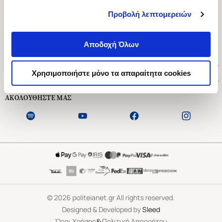
Προβολή λεπτομερειών
Ασκληπιού 1-3, Αθήνα 106 79
Δευτέρα - Παρασκευή 09:00-21:00
Αποδοχή Όλων
Σάββατο 09:00-18:00
Χρήσιμοι Σύνδεσμοι
Χρησιμοποιήστε μόνο τα απαραίτητα cookies
Εξυπηρέτηση Πελατών
ΑΚΟΛΟΥΘΗΣΤΕ ΜΑΣ
©
2026
politeianet.gr All rights reserved.
Designed & Developed by
Sleed
&
Όροι Χρήσης
Πολιτική Απορρήτου