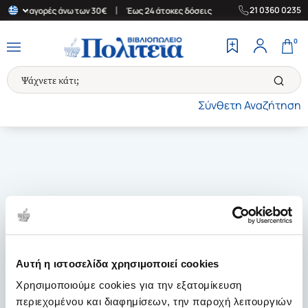
|
|
21 0360 0235
δα για αγορές άνω των 30€
Έως 24 άτοκες δόσεις
Δωρεάν Μεταφ
0
Σύνθετη Αναζήτηση
Αυτή η ιστοσελίδα χρησιμοποιεί cookies
Χρησιμοποιούμε cookies για την εξατομίκευση
περιεχομένου και διαφημίσεων, την παροχή λειτουργιών