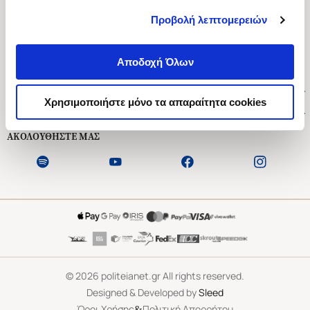
Προβολή λεπτομερειών
Ασκληπιού 1-3, Αθήνα 106 79
Δευτέρα - Παρασκευή 09:00-21:00
Αποδοχή Όλων
Σάββατο 09:00-18:00
Χρήσιμοι Σύνδεσμοι
Χρησιμοποιήστε μόνο τα απαραίτητα cookies
Εξυπηρέτηση Πελατών
ΑΚΟΛΟΥΘΗΣΤΕ ΜΑΣ
©
2026
politeianet.gr All rights reserved.
Designed & Developed by
Sleed
&
Όροι Χρήσης
Πολιτική Απορρήτου