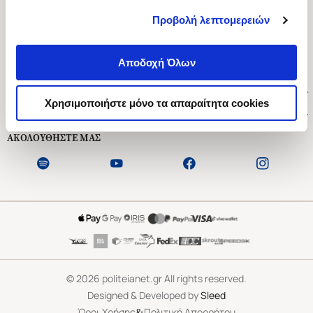
Προβολή λεπτομερειών
Ασκληπιού 1-3, Αθήνα 106 79
Δευτέρα - Παρασκευή 09:00-21:00
Αποδοχή Όλων
Σάββατο 09:00-18:00
Χρήσιμοι Σύνδεσμοι
Χρησιμοποιήστε μόνο τα απαραίτητα cookies
Εξυπηρέτηση Πελατών
ΑΚΟΛΟΥΘΗΣΤΕ ΜΑΣ
©
2026
politeianet.gr All rights reserved.
Designed & Developed by
Sleed
&
Όροι Χρήσης
Πολιτική Απορρήτου