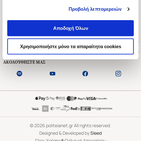
Προβολή λεπτομερειών
Ασκληπιού 1-3, Αθήνα 106 79
Δευτέρα - Παρασκευή 09:00-21:00
Αποδοχή Όλων
Σάββατο 09:00-18:00
Χρήσιμοι Σύνδεσμοι
Χρησιμοποιήστε μόνο τα απαραίτητα cookies
Εξυπηρέτηση Πελατών
ΑΚΟΛΟΥΘΗΣΤΕ ΜΑΣ
©
2026
politeianet.gr All rights reserved.
Designed & Developed by
Sleed
&
Όροι Χρήσης
Πολιτική Απορρήτου