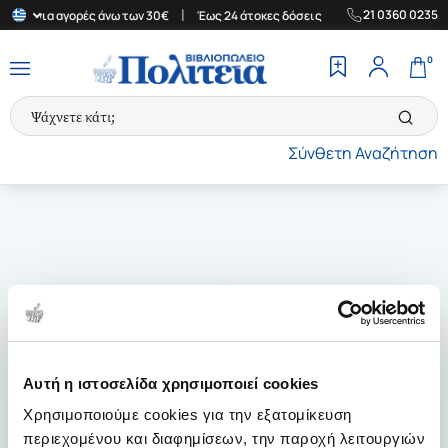
|
|
21 0360 0235
λάδα για αγορές άνω των 30€
Έως 24 άτοκες δόσεις
Δωρεάν Μετ
0
Σύνθετη Αναζήτηση
Αυτή η ιστοσελίδα χρησιμοποιεί cookies
Χρησιμοποιούμε cookies για την εξατομίκευση
περιεχομένου και διαφημίσεων, την παροχή λειτουργιών