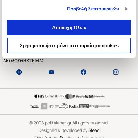
Προβολή λεπτομερειών
Ασκληπιού 1-3, Αθήνα 106 79
Δευτέρα - Παρασκευή 09:00-21:00
Αποδοχή Όλων
Σάββατο 09:00-18:00
Χρήσιμοι Σύνδεσμοι
Χρησιμοποιήστε μόνο τα απαραίτητα cookies
Εξυπηρέτηση Πελατών
ΑΚΟΛΟΥΘΗΣΤΕ ΜΑΣ
©
2026
politeianet.gr All rights reserved.
Designed & Developed by
Sleed
&
Όροι Χρήσης
Πολιτική Απορρήτου