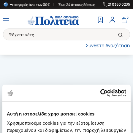
|
|
21 0360 0235
λάδα για αγορές άνω των 30€
Έως 24 άτοκες δόσεις
Δωρεάν Μετ
0
Σύνθετη Αναζήτηση
Αυτή η ιστοσελίδα χρησιμοποιεί cookies
Χρησιμοποιούμε cookies για την εξατομίκευση
περιεχομένου και διαφημίσεων, την παροχή λειτουργιών