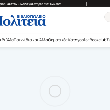
|
ορικά στην Ελλάδα για αγορές άνω των 30€
ά Βιβλία
Παιχνίδια και Άλλα
Θεματικές Κατηγορίες
Bookclub
Σ