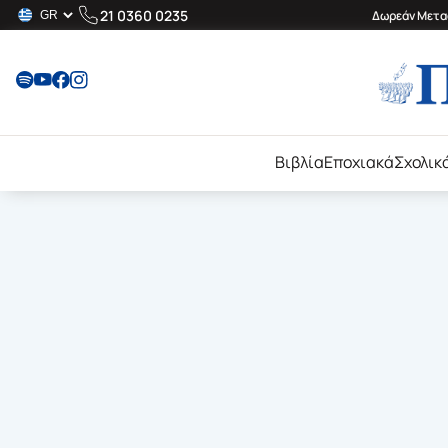
21 0360 0235
Δωρεάν Μεταφ
Βιβλία
Εποχιακά
Σχολικ