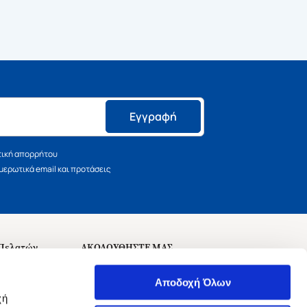
Εγγραφή
τική απορρήτου
ερωτικά email και προτάσεις
 Πελατών
ΑΚΟΛΟΥΘΗΣΤΕ ΜΑΣ
σεις
Αποδοχή Όλων
χή