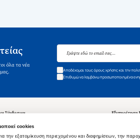
τείας
οι όλα τα νέα
Αποδέχομαι τους όρους χρήσης και την πολι
 μας.
Επιθυμώ να λαμβάνω προσωποποιημένα ενημ
οι Σύνδεσμοι
Εξυπηρέτηση
ά με εμάς
Συχνές ερωτή
μοποιεί cookies
 Εργασίας
Επικοινωνία
ια την εξατομίκευση περιεχομένου και διαφημίσεων, την παρο