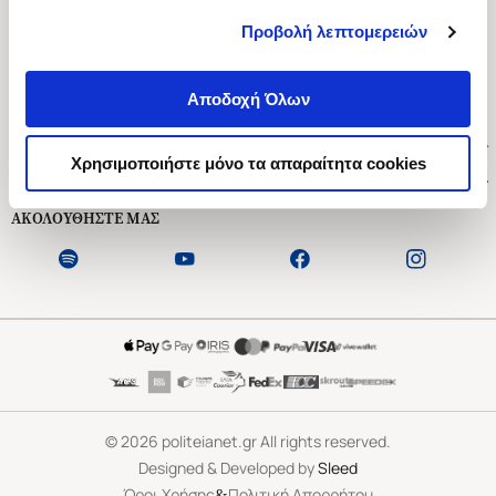
Προβολή λεπτομερειών
Ασκληπιού 1-3, Αθήνα 106 79
Δευτέρα - Παρασκευή 09:00-21:00
Αποδοχή Όλων
Σάββατο 09:00-18:00
Χρήσιμοι Σύνδεσμοι
Χρησιμοποιήστε μόνο τα απαραίτητα cookies
Εξυπηρέτηση Πελατών
ΑΚΟΛΟΥΘΗΣΤΕ ΜΑΣ
©
2026
politeianet.gr All rights reserved.
Designed & Developed by
Sleed
&
Όροι Χρήσης
Πολιτική Απορρήτου