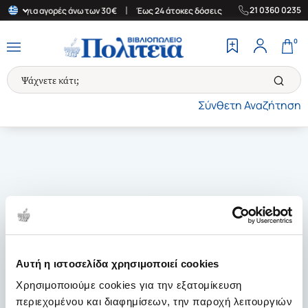
|
|
21 0360 0235
λάδα για αγορές άνω των 30€
Έως 24 άτοκες δόσεις
Δωρεάν Μετ
0
Σύνθετη Αναζήτηση
Αυτή η ιστοσελίδα χρησιμοποιεί cookies
Χρησιμοποιούμε cookies για την εξατομίκευση
περιεχομένου και διαφημίσεων, την παροχή λειτουργιών