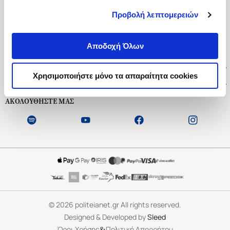
Προβολή λεπτομερειών
Ασκληπιού 1-3, Αθήνα 106 79
Δευτέρα - Παρασκευή 09:00-21:00
Αποδοχή Όλων
Σάββατο 09:00-18:00
Χρήσιμοι Σύνδεσμοι
Χρησιμοποιήστε μόνο τα απαραίτητα cookies
Εξυπηρέτηση Πελατών
ΑΚΟΛΟΥΘΗΣΤΕ ΜΑΣ
©
2026
politeianet.gr All rights reserved.
Designed & Developed by
Sleed
&
Όροι Χρήσης
Πολιτική Απορρήτου