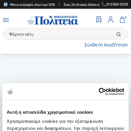
|
|
21 0360 0235
 Ελλάδα για αγορές άνω των 30€
Έως 24 άτοκες δόσεις
Δωρεάν 
0
Σύνθετη Αναζήτηση
Αυτή η ιστοσελίδα χρησιμοποιεί cookies
Χρησιμοποιούμε cookies για την εξατομίκευση
περιεχομένου και διαφημίσεων, την παροχή λειτουργιών