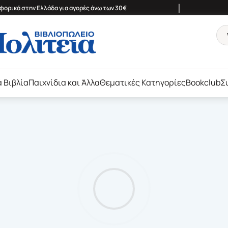
|
ορικά στην Ελλάδα για αγορές άνω των 30€
ά Βιβλία
Παιχνίδια και Άλλα
Θεματικές Κατηγορίες
Bookclub
Σ