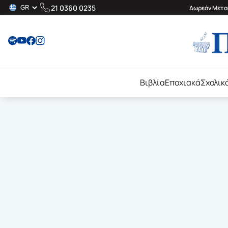
21 0360 0235
Δωρεάν Μεταφ
Βιβλία
Εποχιακά
Σχολικ