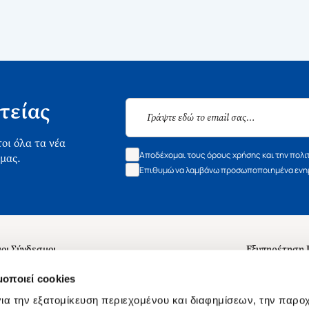
τείας
οι όλα τα νέα
Αποδέχομαι τους όρους χρήσης και την πολι
 μας.
Επιθυμώ να λαμβάνω προσωποποιημένα ενημ
οι Σύνδεσμοι
Εξυπηρέτηση
ά με εμάς
Συχνές ερωτή
μοποιεί cookies
 Εργασίας
Επικοινωνία
ια την εξατομίκευση περιεχομένου και διαφημίσεων, την παρο