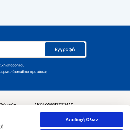
Εγγραφή
τική απορρήτου
ερωτικά email και προτάσεις
 Πελατών
ΑΚΟΛΟΥΘΗΣΤΕ ΜΑΣ
σεις
Αποδοχή Όλων
χή