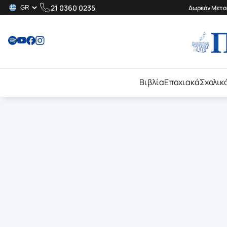
21 0360 0235
Δωρεάν Μεταφ
Βιβλία
Εποχιακά
Σχολικ