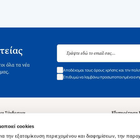
τείας
οι όλα τα νέα
Αποδέχομαι τους όρους χρήσης και την πολι
 μας.
Επιθυμώ να λαμβάνω προσωποποιημένα ενημ
οι Σύνδεσμοι
Εξυπηρέτηση
ά με εμάς
Συχνές ερωτή
μοποιεί cookies
 Εργασίας
Επικοινωνία
ια την εξατομίκευση περιεχομένου και διαφημίσεων, την παρο