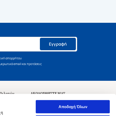
Εγγραφή
τική απορρήτου
ερωτικά email και προτάσεις
 Πελατών
ΑΚΟΛΟΥΘΗΣΤΕ ΜΑΣ
σεις
Αποδοχή Όλων
χή