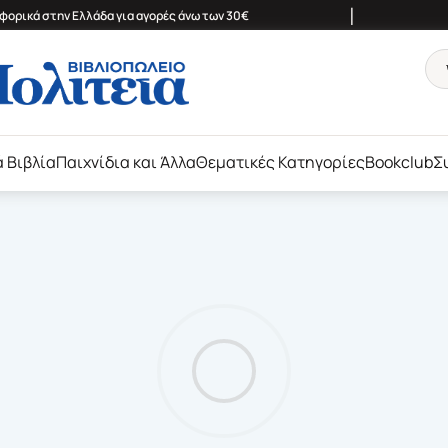
|
ορικά στην Ελλάδα για αγορές άνω των 30€
ά Βιβλία
Παιχνίδια και Άλλα
Θεματικές Κατηγορίες
Bookclub
Σ