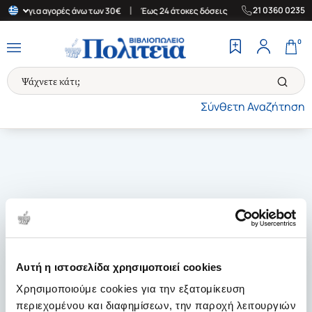
|
|
21 0360 0235
λλάδα για αγορές άνω των 30€
Έως 24 άτοκες δόσεις
Δωρεάν Με
0
Σύνθετη Αναζήτηση
Αυτή η ιστοσελίδα χρησιμοποιεί cookies
Χρησιμοποιούμε cookies για την εξατομίκευση
περιεχομένου και διαφημίσεων, την παροχή λειτουργιών