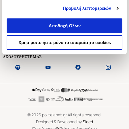
Προβολή λεπτομερειών
Ασκληπιού 1-3, Αθήνα 106 79
Δευτέρα - Παρασκευή 09:00-21:00
Αποδοχή Όλων
Σάββατο 09:00-18:00
Χρήσιμοι Σύνδεσμοι
Χρησιμοποιήστε μόνο τα απαραίτητα cookies
Εξυπηρέτηση Πελατών
ΑΚΟΛΟΥΘΗΣΤΕ ΜΑΣ
©
2026
politeianet.gr All rights reserved.
Designed & Developed by
Sleed
&
Όροι Χρήσης
Πολιτική Απορρήτου