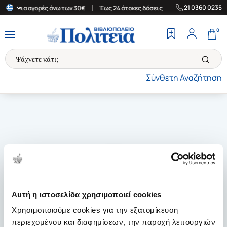
|
|
21 0360 0235
λάδα για αγορές άνω των 30€
Έως 24 άτοκες δόσεις
Δωρεάν Μετ
0
Σύνθετη Αναζήτηση
Αυτή η ιστοσελίδα χρησιμοποιεί cookies
Χρησιμοποιούμε cookies για την εξατομίκευση
περιεχομένου και διαφημίσεων, την παροχή λειτουργιών