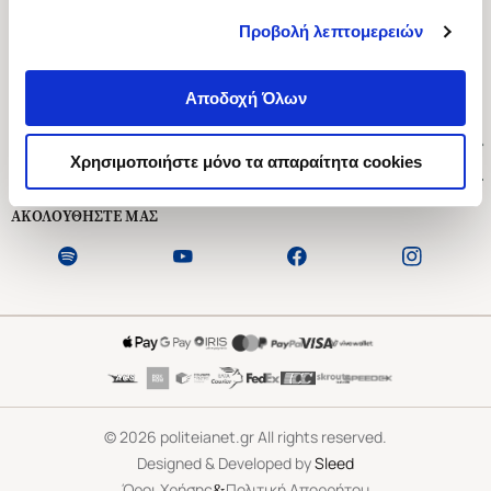
Προβολή λεπτομερειών
Ασκληπιού 1-3, Αθήνα 106 79
Δευτέρα - Παρασκευή 09:00-21:00
Αποδοχή Όλων
Σάββατο 09:00-18:00
Χρήσιμοι Σύνδεσμοι
Χρησιμοποιήστε μόνο τα απαραίτητα cookies
Εξυπηρέτηση Πελατών
ΑΚΟΛΟΥΘΗΣΤΕ ΜΑΣ
©
2026
politeianet.gr All rights reserved.
Designed & Developed by
Sleed
&
Όροι Χρήσης
Πολιτική Απορρήτου