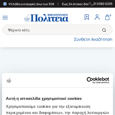
|
|
21 0360 0235
στην Ελλάδα για αγορές άνω των 30€
Έως 24 άτοκες δόσεις
Δωρ
0
Σύνθετη Αναζήτηση
Αυτή η ιστοσελίδα χρησιμοποιεί cookies
Χρησιμοποιούμε cookies για την εξατομίκευση
περιεχομένου και διαφημίσεων, την παροχή λειτουργιών