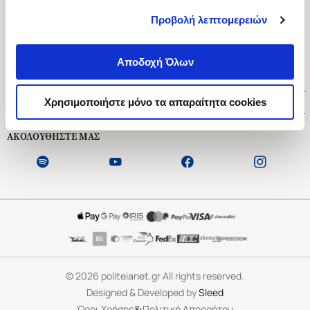
Προβολή λεπτομερειών
Ασκληπιού 1-3, Αθήνα 106 79
Δευτέρα - Παρασκευή 09:00-21:00
Αποδοχή Όλων
Σάββατο 09:00-18:00
Χρήσιμοι Σύνδεσμοι
Χρησιμοποιήστε μόνο τα απαραίτητα cookies
Εξυπηρέτηση Πελατών
ΑΚΟΛΟΥΘΗΣΤΕ ΜΑΣ
©
2026
politeianet.gr All rights reserved.
Designed & Developed by
Sleed
&
Όροι Χρήσης
Πολιτική Απορρήτου