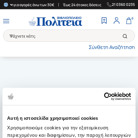
|
|
21 0360 0235
λλάδα για αγορές άνω των 30€
Έως 24 άτοκες δόσεις
Δωρεάν Με
0
Σύνθετη Αναζήτηση
Αυτή η ιστοσελίδα χρησιμοποιεί cookies
Χρησιμοποιούμε cookies για την εξατομίκευση
περιεχομένου και διαφημίσεων, την παροχή λειτουργιών