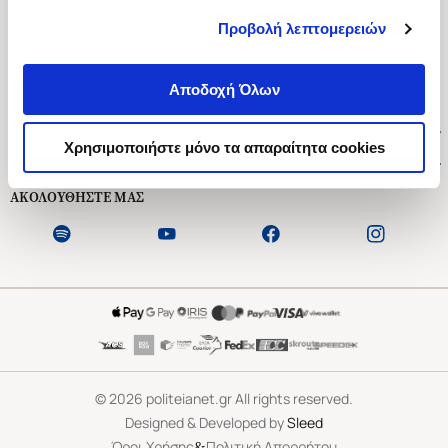
Προβολή λεπτομερειών
Ασκληπιού 1-3, Αθήνα 106 79
Δευτέρα - Παρασκευή 09:00-21:00
Αποδοχή Όλων
Σάββατο 09:00-18:00
Χρήσιμοι Σύνδεσμοι
Χρησιμοποιήστε μόνο τα απαραίτητα cookies
Εξυπηρέτηση Πελατών
ΑΚΟΛΟΥΘΗΣΤΕ ΜΑΣ
©
2026
politeianet.gr All rights reserved.
Designed & Developed by
Sleed
&
Όροι Χρήσης
Πολιτική Απορρήτου