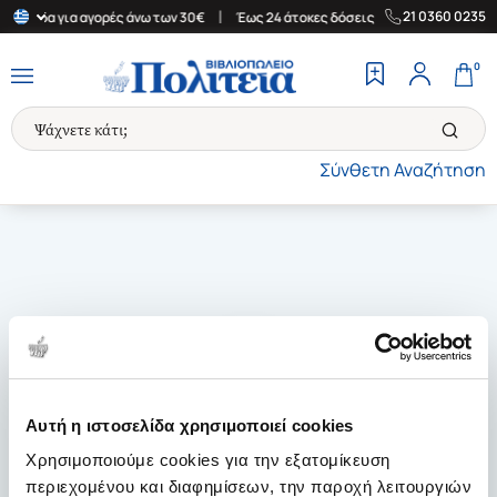
|
|
21 0360 0235
Ελλάδα για αγορές άνω των 30€
Έως 24 άτοκες δόσεις
Δωρεάν 
0
Σύνθετη Αναζήτηση
Αυτή η ιστοσελίδα χρησιμοποιεί cookies
Χρησιμοποιούμε cookies για την εξατομίκευση
περιεχομένου και διαφημίσεων, την παροχή λειτουργιών