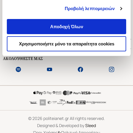
Προβολή λεπτομερειών
Ασκληπιού 1-3, Αθήνα 106 79
Δευτέρα - Παρασκευή 09:00-21:00
Αποδοχή Όλων
Σάββατο 09:00-18:00
Χρήσιμοι Σύνδεσμοι
Χρησιμοποιήστε μόνο τα απαραίτητα cookies
Εξυπηρέτηση Πελατών
ΑΚΟΛΟΥΘΗΣΤΕ ΜΑΣ
©
2026
politeianet.gr All rights reserved.
Designed & Developed by
Sleed
&
Όροι Χρήσης
Πολιτική Απορρήτου