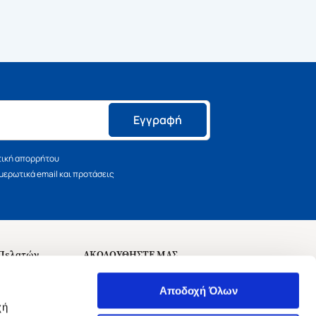
Εγγραφή
τική απορρήτου
ερωτικά email και προτάσεις
 Πελατών
ΑΚΟΛΟΥΘΗΣΤΕ ΜΑΣ
σεις
Αποδοχή Όλων
χή