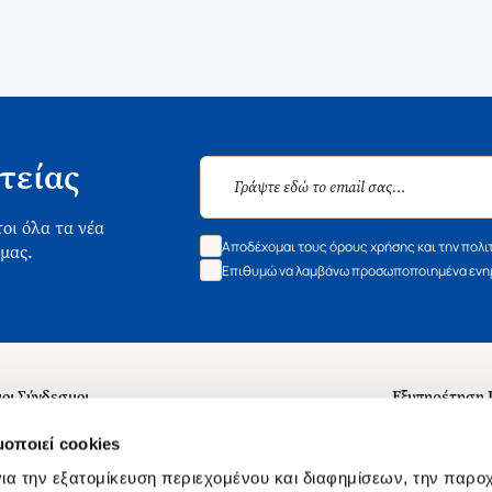
τείας
οι όλα τα νέα
Αποδέχομαι τους όρους χρήσης και την πολι
 μας.
Επιθυμώ να λαμβάνω προσωποποιημένα ενημ
οι Σύνδεσμοι
Εξυπηρέτηση
ά με εμάς
Συχνές ερωτή
μοποιεί cookies
 Εργασίας
Επικοινωνία
ια την εξατομίκευση περιεχομένου και διαφημίσεων, την παρο