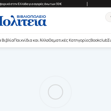
|
ορικά στην Ελλάδα για αγορές άνω των 30€
ά Βιβλία
Παιχνίδια και Άλλα
Θεματικές Κατηγορίες
Bookclub
Σ