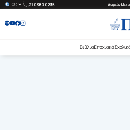
21 0360 0235
Δωρεάν Μεταφ
Βιβλία
Εποχιακά
Σχολικ