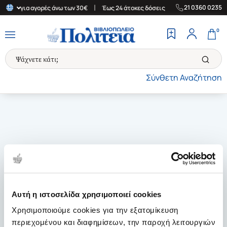
|
|
21 0360 0235
λλάδα για αγορές άνω των 30€
Έως 24 άτοκες δόσεις
Δωρεάν Με
0
Σύνθετη Αναζήτηση
Αυτή η ιστοσελίδα χρησιμοποιεί cookies
Χρησιμοποιούμε cookies για την εξατομίκευση
περιεχομένου και διαφημίσεων, την παροχή λειτουργιών