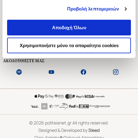
Προβολή λεπτομερειών
Ασκληπιού 1-3, Αθήνα 106 79
Δευτέρα - Παρασκευή 09:00-21:00
Αποδοχή Όλων
Σάββατο 09:00-18:00
Χρήσιμοι Σύνδεσμοι
Χρησιμοποιήστε μόνο τα απαραίτητα cookies
Εξυπηρέτηση Πελατών
ΑΚΟΛΟΥΘΗΣΤΕ ΜΑΣ
©
2026
politeianet.gr All rights reserved.
Designed & Developed by
Sleed
&
Όροι Χρήσης
Πολιτική Απορρήτου