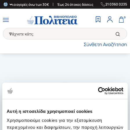
|
|
21 0360 0235
λάδα για αγορές άνω των 30€
Έως 24 άτοκες δόσεις
Δωρεάν Μετ
0
Σύνθετη Αναζήτηση
Αυτή η ιστοσελίδα χρησιμοποιεί cookies
Χρησιμοποιούμε cookies για την εξατομίκευση
περιεχομένου και διαφημίσεων, την παροχή λειτουργιών