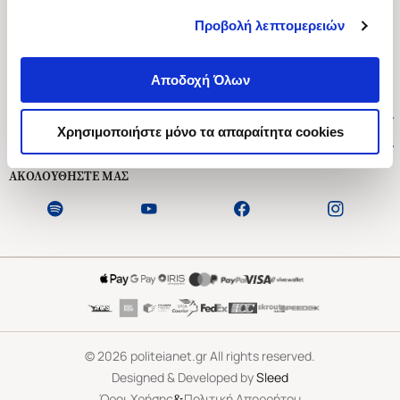
Προβολή λεπτομερειών
Ασκληπιού 1-3, Αθήνα 106 79
Δευτέρα - Παρασκευή 09:00-21:00
Αποδοχή Όλων
Σάββατο 09:00-18:00
Χρήσιμοι Σύνδεσμοι
Χρησιμοποιήστε μόνο τα απαραίτητα cookies
Εξυπηρέτηση Πελατών
ΑΚΟΛΟΥΘΗΣΤΕ ΜΑΣ
©
2026
politeianet.gr All rights reserved.
Designed & Developed by
Sleed
&
Όροι Χρήσης
Πολιτική Απορρήτου