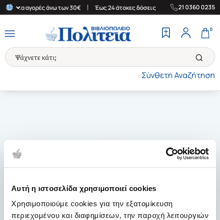
|
|
21 0360 0235
άδα για αγορές άνω των 30€
Έως 24 άτοκες δόσεις
Δωρεάν Μετα
0
Σύνθετη Αναζήτηση
Αυτή η ιστοσελίδα χρησιμοποιεί cookies
Χρησιμοποιούμε cookies για την εξατομίκευση
περιεχομένου και διαφημίσεων, την παροχή λειτουργιών