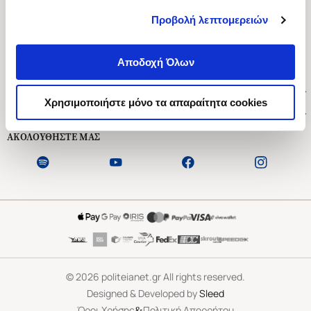
Προβολή λεπτομερειών
Ασκληπιού 1-3, Αθήνα 106 79
Δευτέρα - Παρασκευή 09:00-21:00
Αποδοχή Όλων
Σάββατο 09:00-18:00
Χρήσιμοι Σύνδεσμοι
Χρησιμοποιήστε μόνο τα απαραίτητα cookies
Εξυπηρέτηση Πελατών
ΑΚΟΛΟΥΘΗΣΤΕ ΜΑΣ
©
2026
politeianet.gr All rights reserved.
Designed & Developed by
Sleed
&
Όροι Χρήσης
Πολιτική Απορρήτου