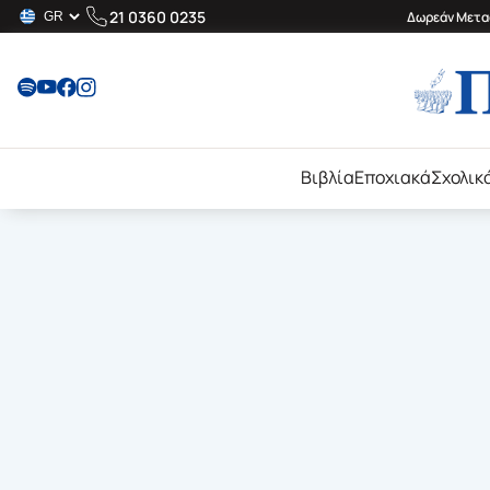
21 0360 0235
Δωρεάν Μεταφ
Βιβλία
Εποχιακά
Σχολικ