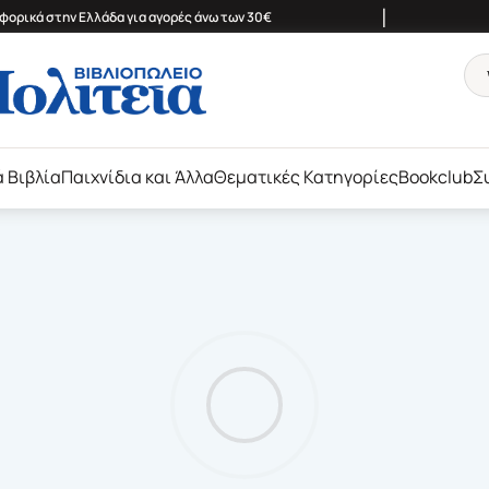
|
ορικά στην Ελλάδα για αγορές άνω των 30€
ά Βιβλία
Παιχνίδια και Άλλα
Θεματικές Κατηγορίες
Bookclub
Σ