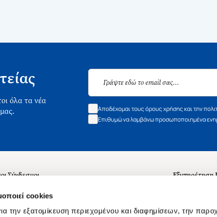
τείας
οι όλα τα νέα
Αποδέχομαι τους όρους χρήσης και την πολι
 μας.
Επιθυμώ να λαμβάνω προσωποποιημένα ενημ
οι Σύνδεσμοι
Εξυπηρέτηση
ά με εμάς
Συχνές ερωτή
μοποιεί cookies
 Εργασίας
Επικοινωνία
ια την εξατομίκευση περιεχομένου και διαφημίσεων, την παρο