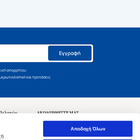
Εγγραφή
τική απορρήτου
ερωτικά email και προτάσεις
 Πελατών
ΑΚΟΛΟΥΘΗΣΤΕ ΜΑΣ
σεις
Αποδοχή Όλων
χή