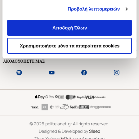
Προβολή λεπτομερειών
Ασκληπιού 1-3, Αθήνα 106 79
Δευτέρα - Παρασκευή 09:00-21:00
Αποδοχή Όλων
Σάββατο 09:00-18:00
Χρήσιμοι Σύνδεσμοι
Χρησιμοποιήστε μόνο τα απαραίτητα cookies
Εξυπηρέτηση Πελατών
ΑΚΟΛΟΥΘΗΣΤΕ ΜΑΣ
©
2026
politeianet.gr All rights reserved.
Designed & Developed by
Sleed
&
Όροι Χρήσης
Πολιτική Απορρήτου