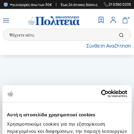
|
|
21 0360 0235
λλάδα για αγορές άνω των 30€
Έως 24 άτοκες δόσεις
Δωρεάν Με
0
Σύνθετη Αναζήτηση
Αυτή η ιστοσελίδα χρησιμοποιεί cookies
Χρησιμοποιούμε cookies για την εξατομίκευση
περιεχομένου και διαφημίσεων, την παροχή λειτουργιών